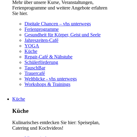
Mehr über unsere Kurse, Veranstaltungen,
Ferienprogramme und weitere Angebote erfahren
Sie hier.
Navigation
Digitale Chancen – vhs unterwegs
überspringen
Ferienprogramme
Gesundheit für Körper, Geist und Seele
Jahreszeiten-Café
YOGA
Küche
Repair-Café & Nähstube
Schülerförderung
TauschBar
Trauercafé
Weltblicke - vhs unterwegs
Workshops & Trainings
Küche
Küche
Kulinarisches entdecken Sie hier: Speiseplan,
Catering und Kochvideos!