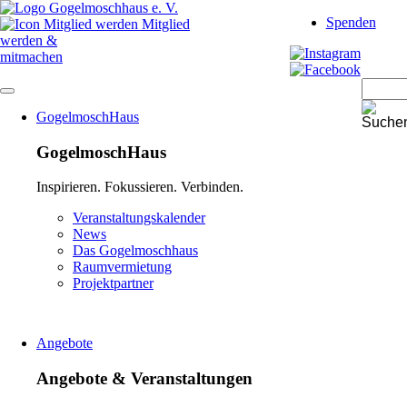
Navigation
Spenden
überspringen
Mitglied
werden &
mitmachen
Navigation
GogelmoschHaus
überspringen
GogelmoschHaus
Inspirieren. Fokussieren. Verbinden.
Navigation
Veranstaltungskalender
überspringen
News
Das Gogelmoschhaus
Raumvermietung
Projektpartner
Angebote
Angebote & Veranstaltungen