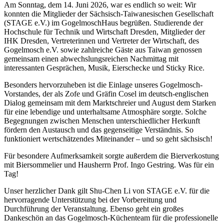
Am Sonntag, dem 14. Juni 2026, war es endlich so weit: Wir
konnten die Mitglieder der Sächsisch-Taiwanesischen Gesellschaft
(STAGE e.V.) im GogelmoschHaus begrüßen. Studierende der
Hochschule für Technik und Wirtschaft Dresden, Mitglieder der
IHK Dresden, Vertreterinnen und Vertreter der Wirtschaft, des
Gogelmosch e.V. sowie zahlreiche Gäste aus Taiwan genossen
gemeinsam einen abwechslungsreichen Nachmittag mit
interessanten Gesprächen, Musik, Eierschecke und Sticky Rice.
Besonders hervorzuheben ist die Einlage unseres Gogelmosch-
Vorstandes, der als Zofe und Gräfin Cosel im deutsch-englischen
Dialog gemeinsam mit dem Marktschreier und August dem Starken
für eine lebendige und unterhaltsame Atmosphäre sorgte. Solche
Begegnungen zwischen Menschen unterschiedlicher Herkunft
fördern den Austausch und das gegenseitige Verständnis. So
funktioniert wertschätzendes Miteinander – und so geht sächsisch!
Für besondere Aufmerksamkeit sorgte außerdem die Bierverkostung
mit Biersommelier und Hausherrn Prof. Ingo Gestring. Was für ein
Tag!
Unser herzlicher Dank gilt Shu-Chen Li von STAGE e.V. für die
hervorragende Unterstützung bei der Vorbereitung und
Durchführung der Veranstaltung. Ebenso geht ein großes
Dankeschön an das Gogelmosch-Küchenteam für die professionelle