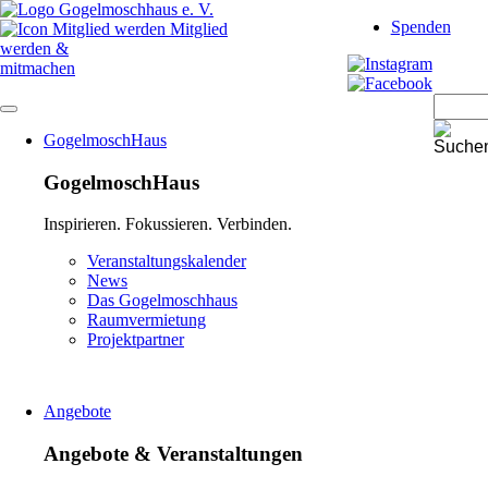
Navigation
Spenden
überspringen
Mitglied
werden &
mitmachen
Navigation
GogelmoschHaus
überspringen
GogelmoschHaus
Inspirieren. Fokussieren. Verbinden.
Navigation
Veranstaltungskalender
überspringen
News
Das Gogelmoschhaus
Raumvermietung
Projektpartner
Angebote
Angebote & Veranstaltungen