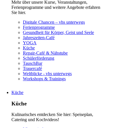
Mehr über unsere Kurse, Veranstaltungen,
Ferienprogramme und weitere Angebote erfahren
Sie hier.
Navigation
Digitale Chancen – vhs unterwegs
überspringen
Ferienprogramme
Gesundheit für Körper, Geist und Seele
Jahreszeiten-Café
YOGA
Küche
Repair-Café & Nähstube
Schülerförderung
TauschBar
Trauercafé
Weltblicke - vhs unterwegs
Workshops & Trainings
Küche
Küche
Kulinarisches entdecken Sie hier: Speiseplan,
Catering und Kochvideos!