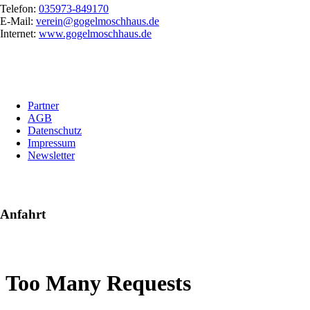
Telefon:
035973-849170
E-Mail:
verein@gogelmoschhaus.de
Internet:
www.gogelmoschhaus.de
Navigation
Partner
überspringen
AGB
Datenschutz
Impressum
Newsletter
Anfahrt