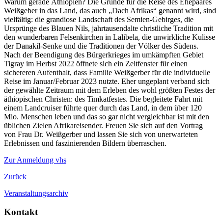
Warum gerade Äthiopien? Die Gründe für die Reise des Ehepaares
Weißgeber in das Land, das auch „Dach Afrikas“ genannt wird, sind
vielfältig: die grandiose Landschaft des Semien-Gebirges, die
Ursprünge des Blauen Nils, jahrtausendalte christliche Tradition mit
den wunderbaren Felsenkirchen in Lalibela, die unwirkliche Kulisse
der Danakil-Senke und die Traditionen der Völker des Südens.
Nach der Beendigung des Bürgerkrieges im umkämpften Gebiet
Tigray im Herbst 2022 öffnete sich ein Zeitfenster für einen
sichereren Aufenthalt, dass Familie Weißgerber für die individuelle
Reise im Januar/Februar 2023 nutzte. Eher ungeplant verband sich
der gewählte Zeitraum mit dem Erleben des wohl größten Festes der
äthiopischen Christen: des Timkatfestes. Die begleitete Fahrt mit
einem Landcruiser führte quer durch das Land, in dem über 120
Mio. Menschen leben und das so gar nicht vergleichbar ist mit den
üblichen Zielen Afrikareisender. Freuen Sie sich auf den Vortrag
von Frau Dr. Weißgerber und lassen Sie sich von unerwarteten
Erlebnissen und faszinierenden Bildern überraschen.
Zur Anmeldung vhs
Zurück
Veranstaltungsarchiv
Kontakt