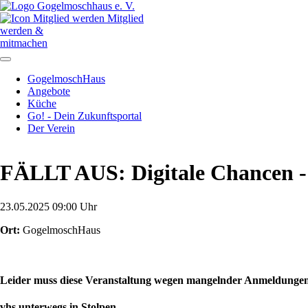
Mitglied
werden &
mitmachen
Navigation
GogelmoschHaus
überspringen
Angebote
Küche
Go! - Dein Zukunftsportal
Der Verein
FÄLLT AUS: Digitale Chancen -
23.05.2025 09:00 Uhr
Ort:
GogelmoschHaus
Leider muss diese Veranstaltung wegen mangelnder Anmeldungen
vhs unterwegs in Stolpen