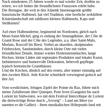
Nach mindestens 25 Jahren wurde es mal wieder Zeit, dorthin zu
reisen, wo ich bisher die freundlichsten Franzosen erlebt habe.
Die Bretagne, die weit in den Atlantik hineinragende größte
französische Halbinsel, hat viel Tradition, eine herrliche zerklüftete
Küstenlandschaft mit zahllosen kleinen Halbinseln, Kaps und
Steilküsten!
Auf einer Halbrundreise, beginnend im Nordosten, gleich nach
Mont-Saint-Michel, ging es entlang der Smaragdküste, der Côte de
Granit Rose und der Côte des Legéndes, u.a. über Saint-Malo,
Morlaix, Roscoff bis Brest. Vorbei an skurrilen, skulpturalen
Felsbrocken, Sandstränden, durch kleine Orte mit vielen
freundlichen Details. Immer wieder Hortensiensträucher, lange
Hecken, kleine Läden mit regionalen Produkten und lokaler Kunst,
farbintensive und humorvolle Dekoration, liebevoll gepflegte
typisch bretonische Granithäuser.
Und die Kirchen, ähnlich auf den ersten, aber immer einmalig auf
den zweiten Blick. Jede Kirche schnörkelt vorwiegend gotisch auf
ihre Art.
Vom westlichsten, felsigen Zipfel der Pointe du Raz, führte mich
meine Zufallsroute über Quimper, Pont Aven (Gauguin) bis nach
Lorient im Südwesten, wo mit dem Festival Interceltique de Lorient
die dreiwöchige Reise durch „Arvorig“ – Land am Meer (so
nannten es die Gallier) – ihren musikalischen Höhepunkt fand mit