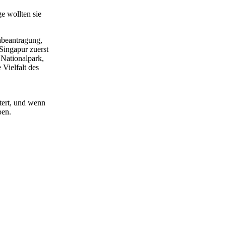
e wollten sie
abeantragung,
Singapur zuerst
 Nationalpark,
Vielfalt des
stert, und wenn
ben.