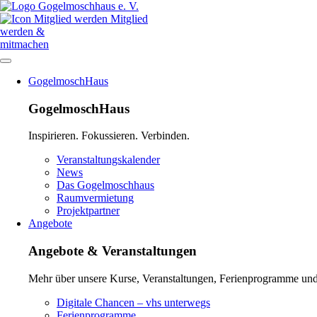
Mitglied
werden &
mitmachen
Navigation
GogelmoschHaus
überspringen
GogelmoschHaus
Inspirieren. Fokussieren. Verbinden.
Navigation
Veranstaltungskalender
überspringen
News
Das Gogelmoschhaus
Raumvermietung
Projektpartner
Angebote
Angebote & Veranstaltungen
Mehr über unsere Kurse, Veranstaltungen, Ferienprogramme und 
Navigation
Digitale Chancen – vhs unterwegs
überspringen
Ferienprogramme