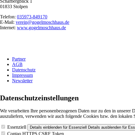
Schafbergblick 1
01833 Stolpen
Telefon:
035973-849170
E-Mail:
verein@gogelmoschhaus.de
Internet:
www.gogelmoschhaus.de
Navigation
Partner
überspringen
AGB
Datenschutz
Impressum
Newsletter
Datenschutzeinstellungen
Wir verarbeiten Ihre personenbezogenen Daten nur zu den in unserer 
auszuliefern, verwenden wir auch folgende Cookies bzw. den lokalen 
Essenziell
Details einblenden
für Essenziell
Details ausblenden
für Ess
Contao HTTPS CSRF Token