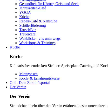
Gesundheit für Körper, Geist und Seele
Jahreszeiten-Café
YOGA
Küche
Repair-Café & Nähstube
Schülerförderung
TauschBar
Trauercafé
Weltblicke - vhs unterwegs
Workshops & Trainings
Küche
Küche
Kulinarisches entdecken Sie hier: Speiseplan, Catering und Koc
Navigation
Mittagstisch
überspringen
Koch- & Ernährungskurse
Go! - Dein Zukunftsportal
Der Verein
Der Verein
Sie möchten mehr über den Verein erfahren, diesen unterstütze