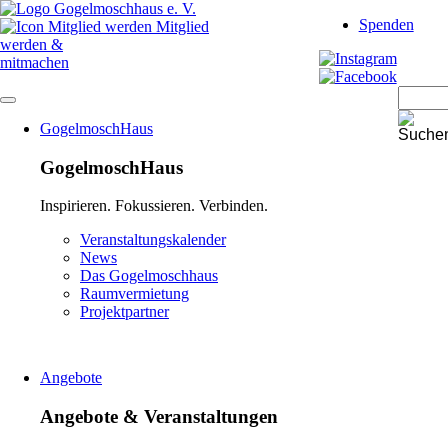
Navigation
Spenden
überspringen
Mitglied
werden &
mitmachen
Navigation
GogelmoschHaus
überspringen
GogelmoschHaus
Inspirieren. Fokussieren. Verbinden.
Navigation
Veranstaltungskalender
überspringen
News
Das Gogelmoschhaus
Raumvermietung
Projektpartner
Angebote
Angebote & Veranstaltungen