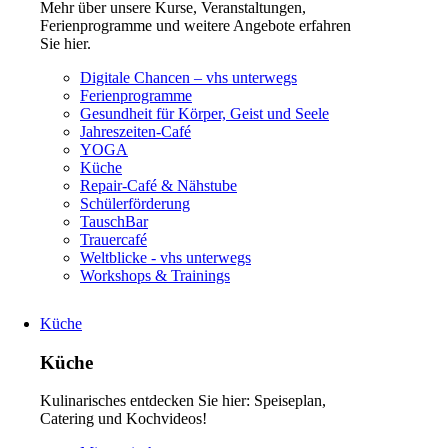
Mehr über unsere Kurse, Veranstaltungen,
Ferienprogramme und weitere Angebote erfahren
Sie hier.
Navigation
Digitale Chancen – vhs unterwegs
überspringen
Ferienprogramme
Gesundheit für Körper, Geist und Seele
Jahreszeiten-Café
YOGA
Küche
Repair-Café & Nähstube
Schülerförderung
TauschBar
Trauercafé
Weltblicke - vhs unterwegs
Workshops & Trainings
Küche
Küche
Kulinarisches entdecken Sie hier: Speiseplan,
Catering und Kochvideos!