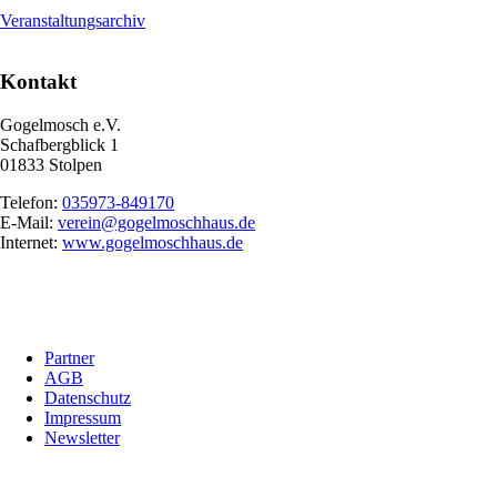
Veranstaltungsarchiv
Kontakt
Gogelmosch e.V.
Schafbergblick 1
01833 Stolpen
Telefon:
035973-849170
E-Mail:
verein@gogelmoschhaus.de
Internet:
www.gogelmoschhaus.de
Navigation
Partner
überspringen
AGB
Datenschutz
Impressum
Newsletter