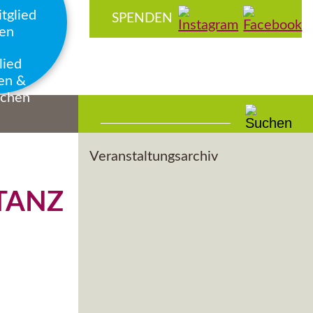
Navigation
SPENDEN
überspringen
lied
en &
chen
Veranstaltungsarchiv
TANZ