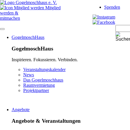
Navigation
Spenden
überspringen
Mitglied
werden &
mitmachen
Navigation
GogelmoschHaus
überspringen
GogelmoschHaus
Inspirieren. Fokussieren. Verbinden.
Navigation
Veranstaltungskalender
überspringen
News
Das Gogelmoschhaus
Raumvermietung
Projektpartner
Angebote
Angebote & Veranstaltungen