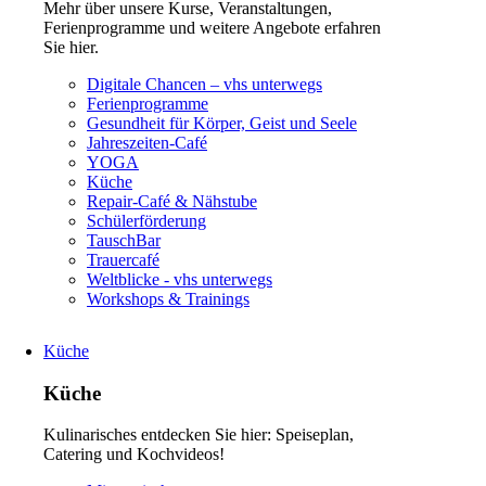
Mehr über unsere Kurse, Veranstaltungen,
Ferienprogramme und weitere Angebote erfahren
Sie hier.
Navigation
Digitale Chancen – vhs unterwegs
überspringen
Ferienprogramme
Gesundheit für Körper, Geist und Seele
Jahreszeiten-Café
YOGA
Küche
Repair-Café & Nähstube
Schülerförderung
TauschBar
Trauercafé
Weltblicke - vhs unterwegs
Workshops & Trainings
Küche
Küche
Kulinarisches entdecken Sie hier: Speiseplan,
Catering und Kochvideos!