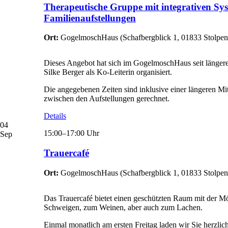
Therapeutische Gruppe mit integrativen Sy
Familienaufstellungen
Ort:
GogelmoschHaus
(
Schafbergblick 1, 01833 Stolpen
Dieses Angebot hat sich im GogelmoschHaus seit längerem
Silke Berger als Ko-Leiterin organisiert.
Die angegebenen Zeiten sind inklusive einer längeren Mi
zwischen den Aufstellungen gerechnet.
Details
04
15:00–17:00 Uhr
Sep
Trauercafé
Ort:
GogelmoschHaus
(
Schafbergblick 1, 01833 Stolpen
Das Trauercafé bietet einen geschützten Raum mit der 
Schweigen, zum Weinen, aber auch zum Lachen.
Einmal monatlich am ersten Freitag laden wir Sie herzli