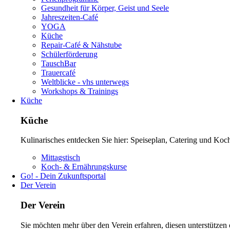
Gesundheit für Körper, Geist und Seele
Jahreszeiten-Café
YOGA
Küche
Repair-Café & Nähstube
Schülerförderung
TauschBar
Trauercafé
Weltblicke - vhs unterwegs
Workshops & Trainings
Küche
Küche
Kulinarisches entdecken Sie hier: Speiseplan, Catering und Koc
Navigation
Mittagstisch
überspringen
Koch- & Ernährungskurse
Go! - Dein Zukunftsportal
Der Verein
Der Verein
Sie möchten mehr über den Verein erfahren, diesen unterstütze