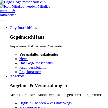
Mitglied
werden &
mitmachen
Navigation
GogelmoschHaus
überspringen
GogelmoschHaus
Inspirieren. Fokussieren. Verbinden.
Navigation
Veranstaltungskalender
überspringen
News
Das Gogelmoschhaus
Raumvermietung
Projektpartner
Angebote
Angebote & Veranstaltungen
Mehr über unsere Kurse, Veranstaltungen, Ferienprogramme und 
Navigation
Digitale Chancen – vhs unterwegs
überspringen
Ferienprogramme