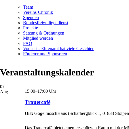
Navigation
Team
überspringen
Vereins-Chronik
Spenden
Bundesfreiwilligendienst
Projekte
Satzung & Ordnungen
Mitglied werden
FAQ
Vodcast - Ehrenamt hat viele Gesichter
Förderer und Sponsoren
Veranstaltungskalender
07
15:00–17:00 Uhr
Aug
Trauercafé
Ort:
GogelmoschHaus
(
Schafbergblick 1, 01833 Stolpen
Das Trauercafé bietet einen geschützten Raum mit der 