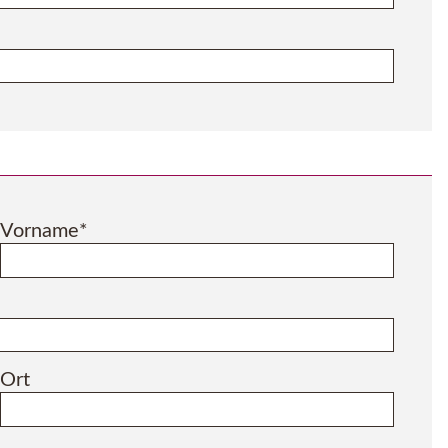
Pflichtfeld
Vorname
*
Ort