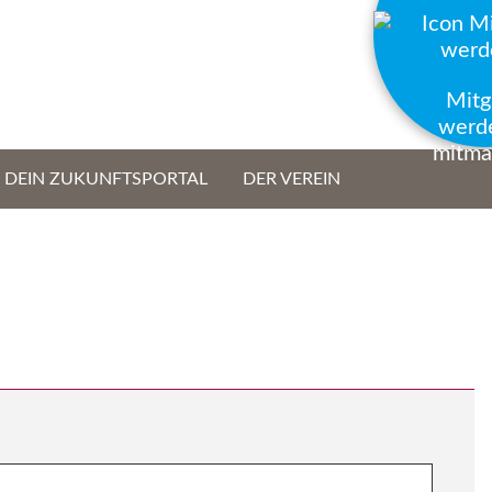
Mitg
werd
mitma
- DEIN ZUKUNFTSPORTAL
DER VEREIN