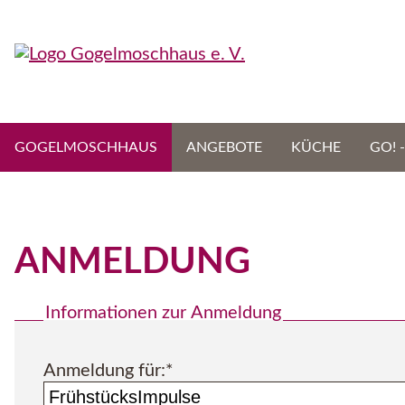
Navigation
GOGELMOSCHHAUS
ANGEBOTE
KÜCHE
GO! 
überspringen
ANMELDUNG
Informationen zur Anmeldung
Pflichtfeld
Anmeldung für:
*