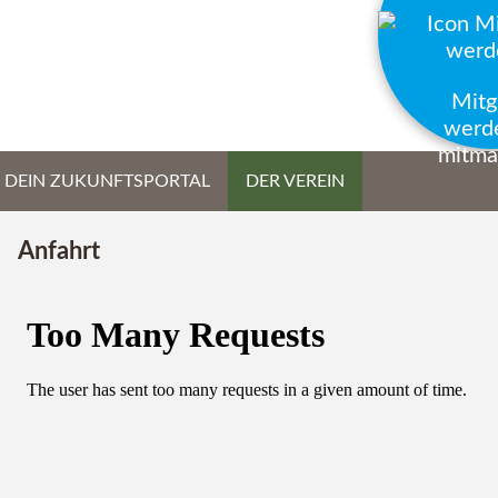
Mitg
werd
mitma
- DEIN ZUKUNFTSPORTAL
DER VEREIN
Anfahrt