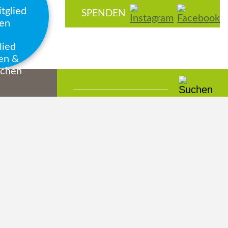
Navigation
SPENDEN
überspringen
lied
en &
chen