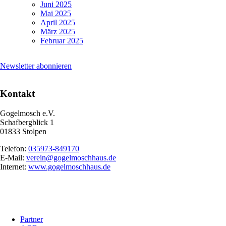
Juni 2025
Mai 2025
April 2025
März 2025
Februar 2025
Newsletter abonnieren
Kontakt
Gogelmosch e.V.
Schafbergblick 1
01833 Stolpen
Telefon:
035973-849170
E-Mail:
verein@gogelmoschhaus.de
Internet:
www.gogelmoschhaus.de
Navigation
Partner
überspringen