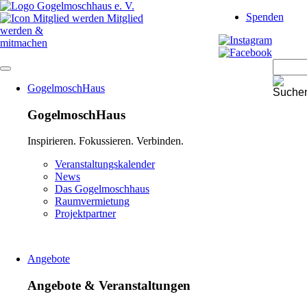
Navigation
Spenden
überspringen
Mitglied
werden &
mitmachen
Navigation
GogelmoschHaus
überspringen
GogelmoschHaus
Inspirieren. Fokussieren. Verbinden.
Navigation
Veranstaltungskalender
überspringen
News
Das Gogelmoschhaus
Raumvermietung
Projektpartner
Angebote
Angebote & Veranstaltungen