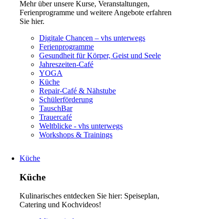
Mehr über unsere Kurse, Veranstaltungen,
Ferienprogramme und weitere Angebote erfahren
Sie hier.
Navigation
Digitale Chancen – vhs unterwegs
überspringen
Ferienprogramme
Gesundheit für Körper, Geist und Seele
Jahreszeiten-Café
YOGA
Küche
Repair-Café & Nähstube
Schülerförderung
TauschBar
Trauercafé
Weltblicke - vhs unterwegs
Workshops & Trainings
Küche
Küche
Kulinarisches entdecken Sie hier: Speiseplan,
Catering und Kochvideos!