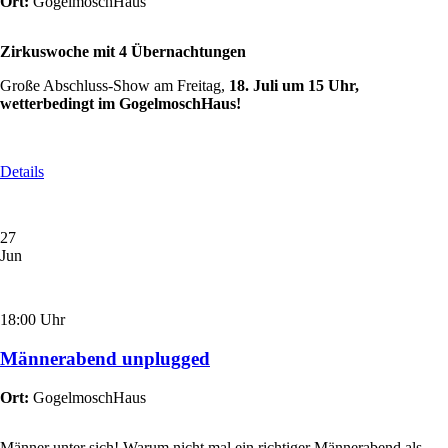
Ort:
GogelmoschHaus
Zirkuswoche mit 4 Übernachtungen
Große Abschluss-Show am Freitag,
18. Juli um 15 Uhr,
wetterbedingt im GogelmoschHaus!
Details
27
Jun
18:00 Uhr
Männerabend unplugged
Ort:
GogelmoschHaus
Männer unter sich!
Warum nicht mal ein richtiger Männerabend als