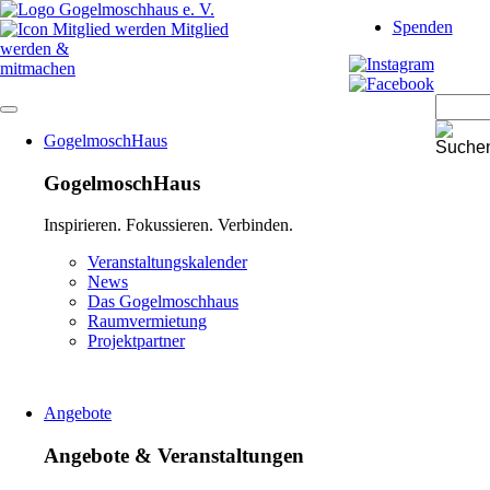
Navigation
Spenden
überspringen
Mitglied
werden &
mitmachen
Navigation
GogelmoschHaus
überspringen
GogelmoschHaus
Inspirieren. Fokussieren. Verbinden.
Navigation
Veranstaltungskalender
überspringen
News
Das Gogelmoschhaus
Raumvermietung
Projektpartner
Angebote
Angebote & Veranstaltungen