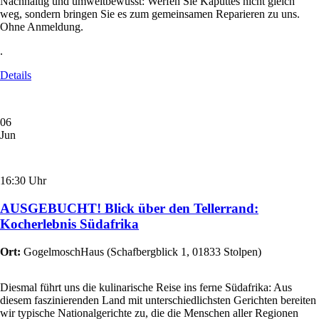
Nachhaltig und umweltbewusst: Werfen Sie Kaputtes nicht gleich
weg, sondern bringen Sie es zum gemeinsamen Reparieren zu uns.
Ohne Anmeldung.
.
Details
06
Jun
16:30 Uhr
AUSGEBUCHT! Blick über den Tellerrand:
Kocherlebnis Südafrika
Ort:
GogelmoschHaus
(
Schafbergblick 1, 01833 Stolpen
)
Diesmal führt uns die kulinarische Reise ins ferne Südafrika: Aus
diesem faszinierenden Land mit unterschiedlichsten Gerichten bereiten
wir typische Nationalgerichte zu, die die Menschen aller Regionen