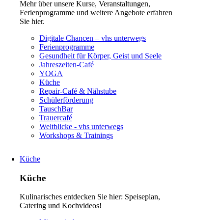
Mehr über unsere Kurse, Veranstaltungen,
Ferienprogramme und weitere Angebote erfahren
Sie hier.
Navigation
Digitale Chancen – vhs unterwegs
überspringen
Ferienprogramme
Gesundheit für Körper, Geist und Seele
Jahreszeiten-Café
YOGA
Küche
Repair-Café & Nähstube
Schülerförderung
TauschBar
Trauercafé
Weltblicke - vhs unterwegs
Workshops & Trainings
Küche
Küche
Kulinarisches entdecken Sie hier: Speiseplan,
Catering und Kochvideos!